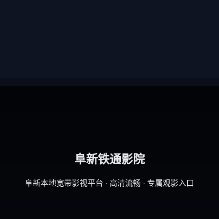
阜新铁通影院
阜新本地宽带影视平台 · 高清流畅 · 专属观影入口