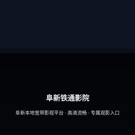
阜新铁通影院
阜新本地宽带影视平台 · 高清流畅 · 专属观影入口