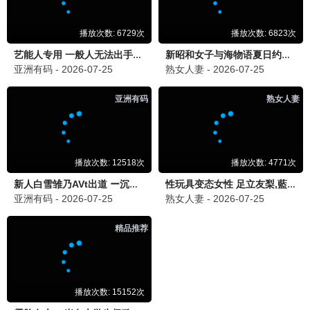
2. 进入影院
自动识别铁通宽带，无需登录