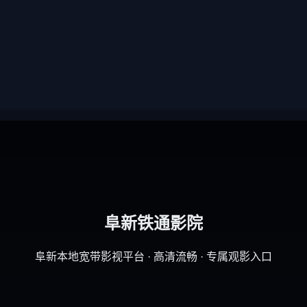
阜新铁通影院
阜新本地宽带影视平台 · 高清流畅 · 专属观影入口